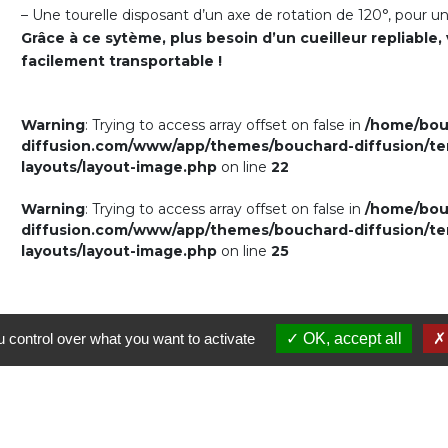
– Une tourelle disposant d’un axe de rotation de 120°, pour u
Grâce à ce sytème, plus besoin d’un cueilleur repliable, 
facilement transportable !
Warning
: Trying to access array offset on false in
/home/bou
diffusion.com/www/app/themes/bouchard-diffusion/tem
layouts/layout-image.php
on line
22
Warning
: Trying to access array offset on false in
/home/bou
diffusion.com/www/app/themes/bouchard-diffusion/tem
CONTACTEZ-
NOUS REJOINDRE
layouts/layout-image.php
on line
25
NOUS
Mentions légales
 control over what you want to activate
OK, accept all