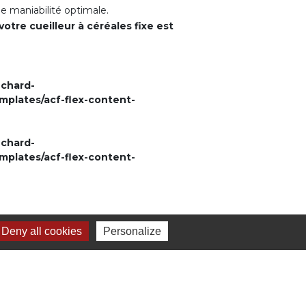
ne maniabilité optimale.
votre cueilleur à céréales fixe est
chard-
plates/acf-flex-content-
chard-
plates/acf-flex-content-
Deny all cookies
Personalize