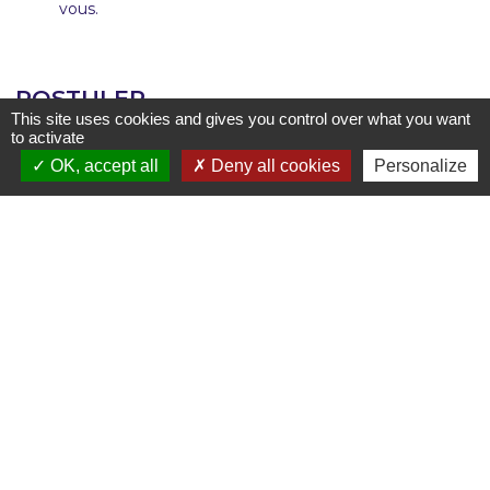
vous.
CONTACTEZ-
NOUS REJOINDRE
NOUS
POSTULER
This site uses cookies and gives you control over what you want
Veuillez remplir tous les champs
to activate
Mentions légales
OK, accept all
Deny all cookies
Personalize
Nom
Prénom
E-mail
Téléphone