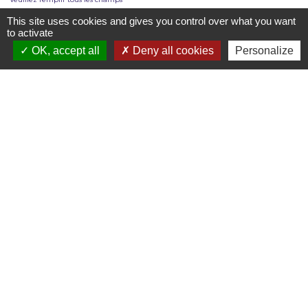
This site uses cookies and gives you control over what you want
to activate
Nom
Mentions légales
OK, accept all
Deny all cookies
Personalize
Prénom
E-mail
Téléphone
CV
(< 4Mo. | .pdf, .doc(x), .odt)