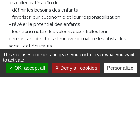
les collectivités, afin de :
– définir les besoins des enfants
– favoriser leur autonomie et leur responsabilisation
– révéler le potentiel des enfants
– leur transmettre les valeurs essentielles leur
CONTACTEZ-
NOUS REJOINDRE
permettant de choisir leur avenir malgré les obstacles
NOUS
sociaux et éducatifs
– en faire des citoyens actifs et responsables
This site uses cookies and gives you control over what you want
to activate
– et ainsi contribuer à la cohésion nationale, malgré les
obstacles.
Mentions légales
OK, accept all
Deny all cookies
Personalize
Dans les faits, ce programme éducatif proposant 700
heures d’accompagnement par enfant chaque année
peut se résumer ainsi :
– tous les jours après l’école, 2h de renforcement
scolaire (aide aux devoirs), puis participation à des
activités d’éveil (artistique, culturel, citoyen)
– les mercredis après-midi, activités dans des clubs
sportifs ou de loisirs en dehors des quartiers
– la moitié des vacances scolaires : accueil en journée ou