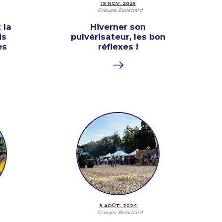
19 NOV. 2025
Groupe Bouchard
 la
Hiverner son
is
pulvérisateur, les bon
es
réflexes !
9 AOÛT. 2024
Groupe Bouchard