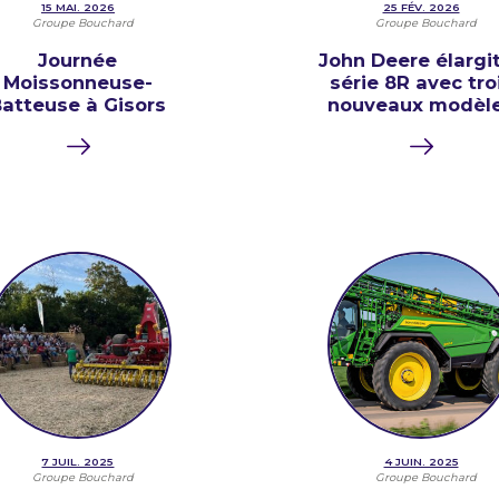
15 MAI. 2026
25 FÉV. 2026
Groupe Bouchard
Groupe Bouchard
Journée
John Deere élargit
Moissonneuse-
série 8R avec tro
atteuse à Gisors
nouveaux modèl
7 JUIL. 2025
4 JUIN. 2025
Groupe Bouchard
Groupe Bouchard