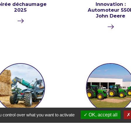
oirée déchaumage
Innovation :
2025
Automoteur 550
John Deere
CONTACTEZ-
NOUS REJOINDRE
NOUS
Mentions légales
 control over what you want to activate
OK, accept all
13 JUIN. 2024
11 AVR. 2024
Groupe Bouchard
Groupe Bouchard