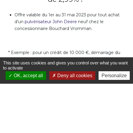
Offre valable du 1er au 31 mai 2023 pour tout achat
d’un
pulvérisateur
John Deere
neuf chez le
concessionnaire Bouchard Vromman.
CONTACTEZ-
NOUS REJOINDRE
NOUS
* Exemple : pour un crédit de 10 000 €, démarrage du
prêt à la livraison, vous remboursez 5 échéances
This site uses cookies and gives you control over what you want
annuelles, la 1ère échéance de 2 034 € à 6 mois de la
to activate
livraison et les suivantes de 2 183 € de 12 mois en 12
Mentions légales
OK, accept all
Deny all cookies
Personalize
mois. TEG annuel fixe de 3,404% (frais de dossier
maximum de 110 € inclus et hors assurances
facultatives). Durée totale du crédit 54 mois -
Remboursement total du crédit : 10 876 € (frais de
dossier de maximum 110 € inclus et hors assurances
facultatives).Cet exemple ne constitue pas une offre de
prêt, mais une simple information n’ayant aucun
caractère contractuel, réservée à une clientèle