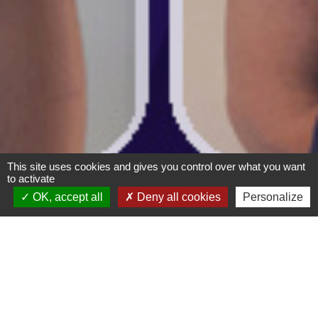
CONTACTEZ-
NOUS REJOINDRE
NOUS
This site uses cookies and gives you control over what you want
to activate
Mentions légales
OK, accept all
Deny all cookies
Personalize
GROUPE
BOUCHARD